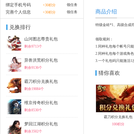
绑定手机号码
领任务
+30积分
商品介绍
完善个人信息
领任务
+30积分
特级金砖*1、高级合成符*
兑换排行
山河图志尊贵礼包
领取规则：
剩余9713个
1.同种礼包每个帐号只
2.同种礼包每个游戏角
异兽洪荒积分礼包
3.一个礼包码只能激活
剩余9136个
马上兑换
猜你喜欢
霸刀积分兑换礼包
剩余19084个
维京传奇积分礼包
剩余8530个
霸刀积分兑换礼包
梦回江湖积分礼包
100积分
剩余3502个