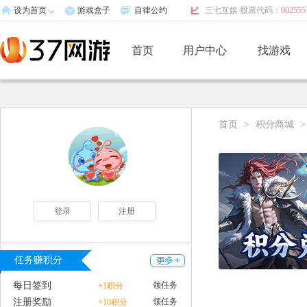
设为首页
游戏盒子
自律公约
三七互娱 股票代码：
002555
首页
用户中心
找游戏
首页
>
积分商城
>
登录
注册
任务赚积分
每日签到
领任务
+1积分
注册奖励
领任务
+10积分