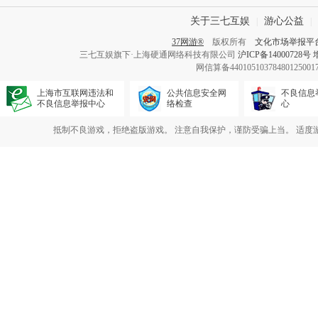
关于三七互娱
游心公益
|
|
37网游®
版权所有
文化市场举报平
三七互娱旗下·上海硬通网络科技有限公司
沪ICP备14000728号
网信算备440105103784801250
上海市互联网违法和
公共信息安全网
不良信息
不良信息举报中心
络检查
心
抵制不良游戏，拒绝盗版游戏。 注意自我保护，谨防受骗上当。 适度